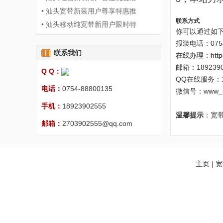
• 汕头宽带新装用户尊享特惠推
联系方式
• 汕头移动纯宽带新用户限时特
你可以通过如
报装电话：0754-
联系我们
在线办理：
htt
邮箱：1892390
Q Q：
QQ在线服务：
电话：
0754-88800135
微信号：www_s
手机：
18923902555
温馨提示
：宽
邮箱：
2703902555@qq.com
主页
|
宽