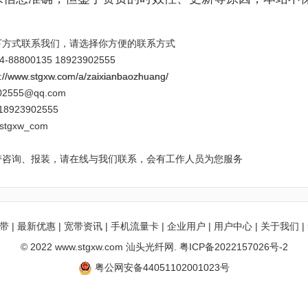
下方式联系我们，请选择你方便的联系方式
88800135 18923902555
p://www.stgxw.com/a/zaixianbaozhuang/
2555@qq.com
18923902555
tgxw_com
带咨询、报装，请在线与我们联系，会有工作人员为您服务
带
|
最新优惠
|
宽带资讯
|
手机流量卡
|
企业用户
|
用户中心
|
关于我们
|
© 2022 www.stgxw.com 汕头光纤网.
粤ICP备2022157026号-2
粤公网安备44051102001023号