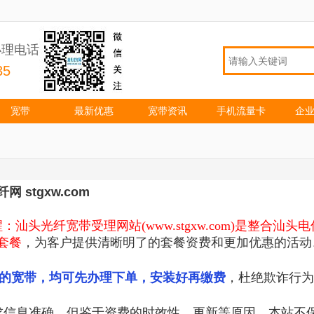
办理电话
35
宽带
最新优惠
宽带资讯
手机流量卡
企
纤网
stgxw.com
：汕头光纤宽带受理网站(www.stgxw.com)是整合
套餐
，为客户提供清晰明了的套餐资费和更加优惠的活动
的宽带，均可先办理下单，安装好再缴费
，
杜绝欺诈行为
求信息准确，但鉴于资费的时效性、更新等原因，本站不